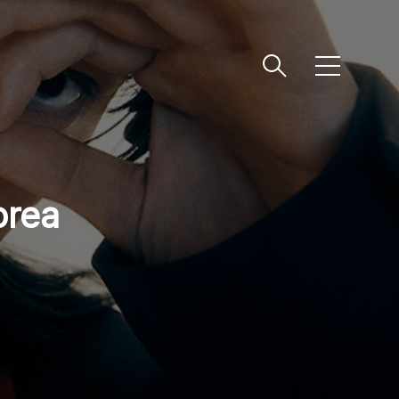
메
뉴
orea