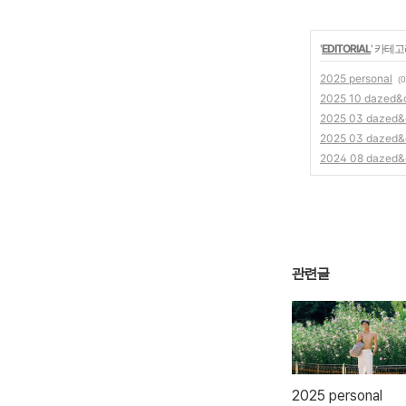
'
EDITORIAL
' 카테
2025 personal
(0
2025 10 dazed&
2025 03 dazed&
2025 03 dazed&
2024 08 dazed&
관련글
2025 personal