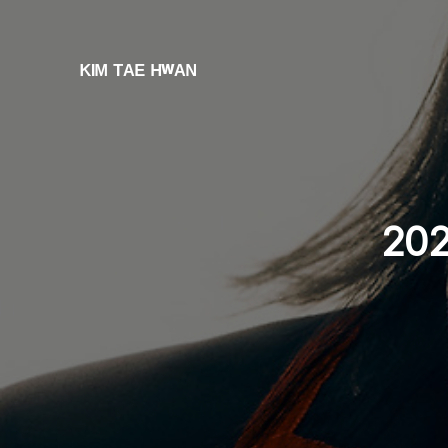
ᴷᴵᴹ ᵀᴬᴱ ᴴʷᴬᴺ
202