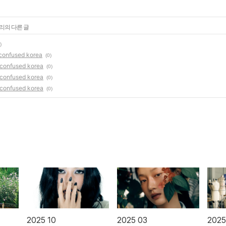
고리의 다른 글
)
confused korea
(0)
confused korea
(0)
confused korea
(0)
confused korea
(0)
2025 10
2025 03
2025