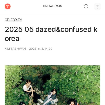
검색하기
ᴷᴵᴹ ᵀᴬᴱ ᴴʷᴬᴺ
티스토리
CELEBRITY
2025 05 dazed&confused k
orea
KIM TAE HWAN
2025. 6. 3. 14:20