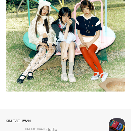
로그 정보
ᴷᴵᴹ ᵀᴬᴱ ᴴʷᴬᴺ
___________ᴷᴵᴹ ᵀᴬᴱ ᴴʷᴬᴺ studio