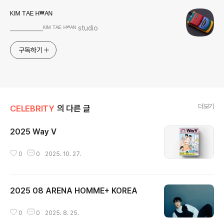
ᴷᴵᴹ ᵀᴬᴱ ᴴʷᴬᴺ
___________ᴷᴵᴹ ᵀᴬᴱ ᴴʷᴬᴺ studio
구독하기
더보기
CELEBRITY
의 다른 글
2025 Way V
글 내용
0
0
2025. 10. 27.
2025 08 ARENA HOMME+ KOREA
글 내용
0
0
2025. 8. 25.