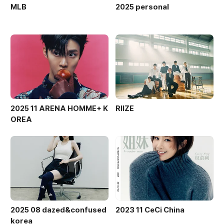
MLB
2025 personal
2025 11 ARENA HOMME+ K
RIIZE
OREA
2025 08 dazed&confused
2023 11 CeCi China
korea