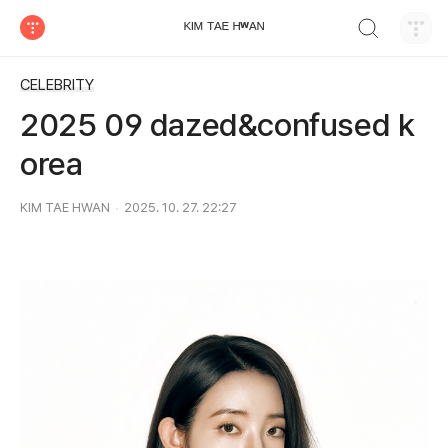
검색하기
ᴷᴵᴹ ᵀᴬᴱ ᴴʷᴬᴺ
티스토리
CELEBRITY
2025 09 dazed&confused k
orea
KIM TAE HWAN
2025. 10. 27. 22:27