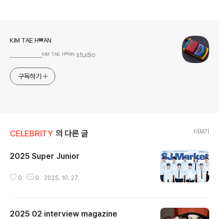
로그 정보
ᴷᴵᴹ ᵀᴬᴱ ᴴʷᴬᴺ
___________ᴷᴵᴹ ᵀᴬᴱ ᴴʷᴬᴺ studio
구독하기
더보기
CELEBRITY
의 다른 글
2025 Super Junior
글 내용
0
0
2025. 10. 27.
2025 02 interview magazine
글 내용