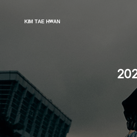
ᴷᴵᴹ ᵀᴬᴱ ᴴʷᴬᴺ
202