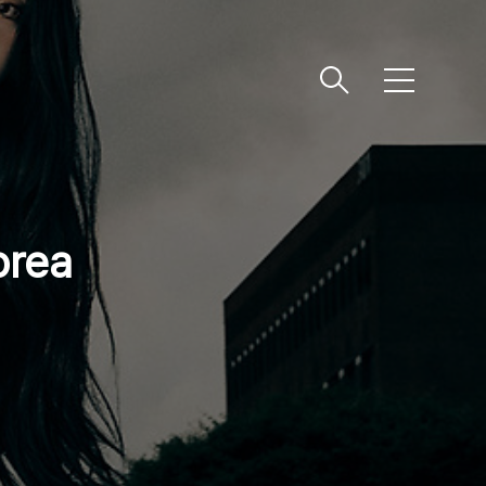
메
뉴
orea