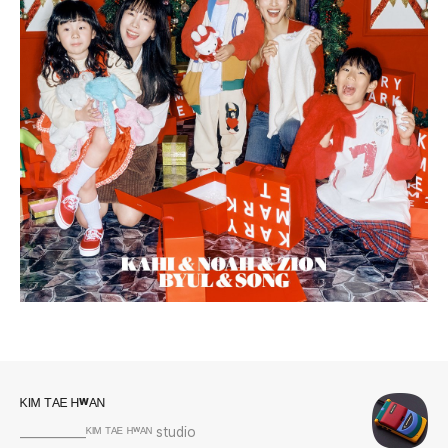
로그 정보
ᴷᴵᴹ ᵀᴬᴱ ᴴʷᴬᴺ
___________ᴷᴵᴹ ᵀᴬᴱ ᴴʷᴬᴺ studio