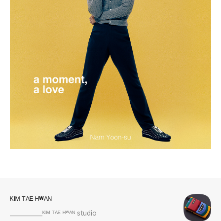
로그 정보
ᴷᴵᴹ ᵀᴬᴱ ᴴʷᴬᴺ
___________ᴷᴵᴹ ᵀᴬᴱ ᴴʷᴬᴺ studio