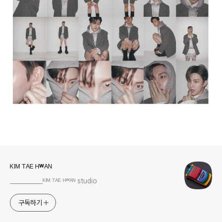
로그 정보
ᴷᴵᴹ ᵀᴬᴱ ᴴʷᴬᴺ
___________ᴷᴵᴹ ᵀᴬᴱ ᴴʷᴬᴺ studio
구독하기