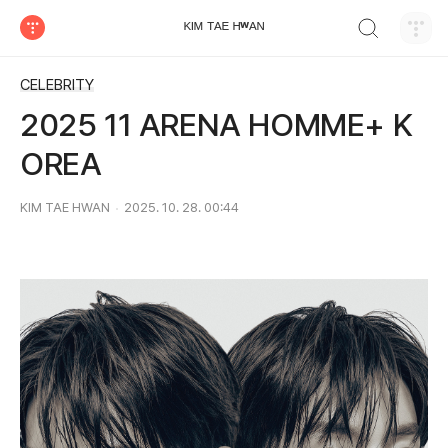
검색하기
ᴷᴵᴹ ᵀᴬᴱ ᴴʷᴬᴺ
티스토리
CELEBRITY
2025 11 ARENA HOMME+ K
OREA
KIM TAE HWAN
2025. 10. 28. 00:44